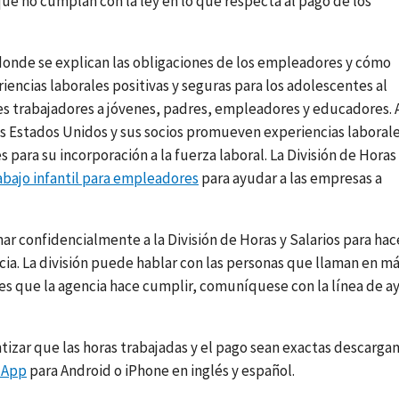
que no cumplan con la ley en lo que respecta al pago de los
 donde se explican las obligaciones de los empleadores y cómo
encias laborales positivas y seguras para los adolescentes al
es trabajadores a jóvenes, padres, empleadores y educadores. 
los Estados Unidos y sus socios promueven experiencias laboral
 para su incorporación a la fuerza laboral. La División de Horas
abajo infantil para empleadores
para ayudar a las empresas a
 confidencialmente a la División de Horas y Salarios para hac
a. La división puede hablar con las personas que llaman en m
eyes que la agencia hace cumplir, comuníquese con la línea de 
izar que las horas trabajadas y el pago sean exactas descarga
 App
para Android o iPhone en inglés y español.