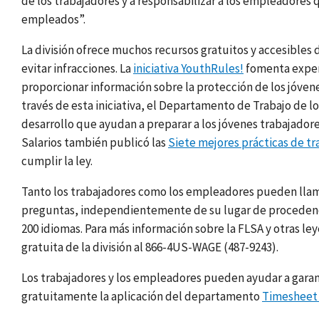
de los trabajadores y a responsabilizar a los empleadores 
empleados”.
La división ofrece muchos recursos gratuitos y accesibles
evitar infracciones. La
iniciativa YouthRules!
fomenta experi
proporcionar información sobre la protección de los jóven
través de esta iniciativa, el Departamento de Trabajo de 
desarrollo que ayudan a preparar a los jóvenes trabajadores
Salarios también publicó las
Siete mejores prácticas de tr
cumplir la ley.
Tanto los trabajadores como los empleadores pueden llamar
preguntas, independientemente de su lugar de procedenci
200 idiomas. Para más información sobre la FLSA y otras l
gratuita de la división al 866-4US-WAGE (487-9243).
Los trabajadores y los empleadores pueden ayudar a garant
gratuitamente la aplicación del departamento
Timesheet