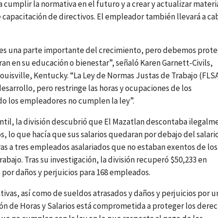
umplir la normativa en el futuro y a crear y actualizar materi
e capacitación de directivos. El empleador también llevará a ca
l es una parte importante del crecimiento, pero debemos prote
eran en su educación o bienestar”, señaló Karen Garnett-Civils,
n Louisville, Kentucky. “La Ley de Normas Justas de Trabajo (FLS
desarrollo, pero restringe las horas y ocupaciones de los
o los empleadores no cumplen la ley”.
antil, la división descubrió que El Mazatlan descontaba ilegalm
s, lo que hacía que sus salarios quedaran por debajo del salari
as a tres empleados asalariados que no estaban exentos de los
abajo. Tras su investigación, la división recuperó $50,233 en
 por daños y perjuicios para 168 empleados.
ivas, así como de sueldos atrasados y daños y perjuicios por u
isión de Horas y Salarios está comprometida a proteger los dere