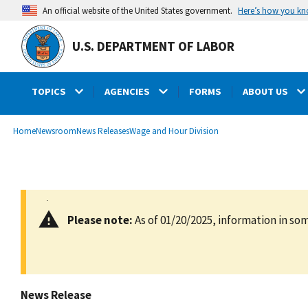
main
Here’s how you k
An official website of the United States government.
content
U.S. DEPARTMENT OF LABOR
TOPICS
AGENCIES
FORMS
ABOUT US
submenu
Breadcrumb
Home
Newsroom
News Releases
Wage and Hour Division
Please note:
As of 01/20/2025, information in som
News Release