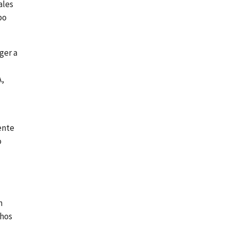
ales
bo
ger a
A,
ente
o
n
chos