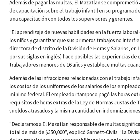
Además de pagar las multas, El Mazatlan se comprometió a c
de capacitación sobre el trabajo infantil en su programa d
una capacitación con todos los supervisores y gerentes.
“El aprendizaje de nuevas habilidades en la fuerza labora
los niños y garantizar que sus primeros trabajos no interfi
directora de distrito de la División de Horas y Salarios, e
por sus siglas en inglés) hace posibles las experiencias de 
trabajadores menores de 16 años y establece multas cuand
Además de las infracciones relacionadas con el trabajo inf
los costos de los uniformes de los salarios de los empleado
mínimo federal. El empleador tampoco pagó las horas extr
requisitos de horas extras de la Ley de Normas Justas de Tr
sueldos atrasados y la misma cantidad en indemnizaciones
“Declaramos a El Mazatlan responsable de multas significat
total de más de $350,000”, explicó Garnett-Civils. “La Div