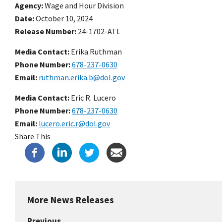
Agency
Wage and Hour Division
Date
October 10, 2024
Release Number
24-1702-ATL
Media Contact:
Erika Ruthman
Phone Number
678-237-0630
Email
ruthman.erika.b@dol.gov
Media Contact:
Eric R. Lucero
Phone Number
678-237-0630
Email
lucero.eric.r@dol.gov
Share This
More News Releases
Previous