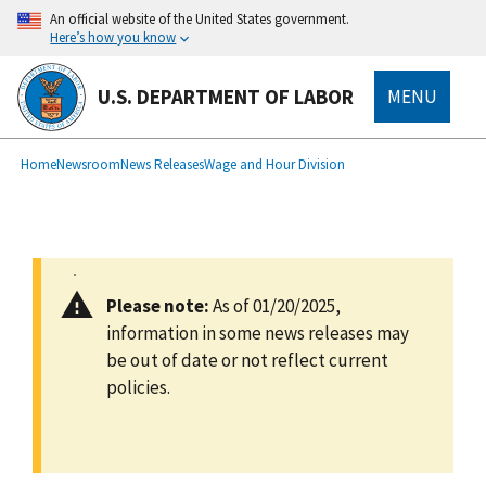
main
An official website of the United States government.
content
Here’s how you know
U.S. DEPARTMENT OF LABOR
MENU
submenu
Breadcrumb
Home
Newsroom
News Releases
Wage and Hour Division
Please note:
As of 01/20/2025,
information in some news releases may
be out of date or not reflect current
policies.