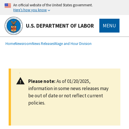
main
An official website of the United States government.
content
Here’s how you know
U.S. DEPARTMENT OF LABOR
MENU
submenu
Breadcrumb
Home
Newsroom
News Releases
Wage and Hour Division
Please note:
As of 01/20/2025,
information in some news releases may
be out of date or not reflect current
policies.