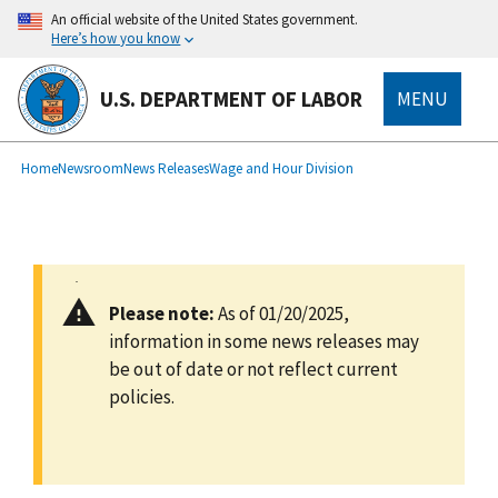
main
An official website of the United States government.
content
Here’s how you know
U.S. DEPARTMENT OF LABOR
MENU
submenu
Breadcrumb
Home
Newsroom
News Releases
Wage and Hour Division
Please note:
As of 01/20/2025,
information in some news releases may
be out of date or not reflect current
policies.