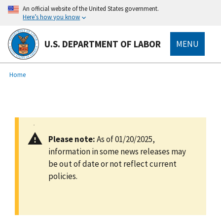
main
An official website of the United States government.
content
Here’s how you know
U.S. DEPARTMENT OF LABOR
MENU
submenu
Breadcrumb
Home
Please note:
As of 01/20/2025,
information in some news releases may
be out of date or not reflect current
policies.