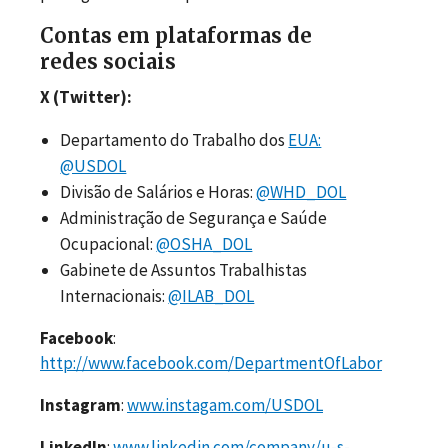
Contas em plataformas de
redes sociais
X (Twitter):
Departamento do Trabalho dos
EUA:
@USDOL
Divisão de Salários e Horas:
@WHD_DOL
Administração de Segurança e Saúde
Ocupacional:
@OSHA_DOL
Gabinete de Assuntos Trabalhistas
Internacionais:
@ILAB_DOL
Facebook
:
http://www.facebook.com/DepartmentOfLabor
Instagram
:
www.instagam.com/USDOL
LinkedIn
:
www.linkedin.com/company/u-s-