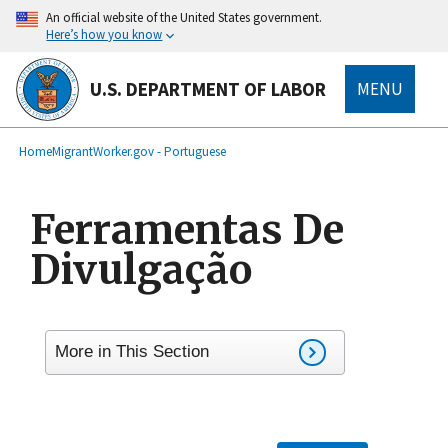
main
An official website of the United States government.
content
Here’s how you know
U.S. DEPARTMENT OF LABOR
MENU
submenu
Breadcrumb
Home
MigrantWorker.gov - Portuguese
Ferramentas De
Divulgação
More in This Section