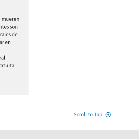
es mueren
ntes son
erales de
ar en
ral
ratuita
Scroll to Top