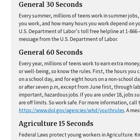
General 30 Seconds
Every summer, millions of teens work in summer jobs, b
you work, and how many hours you work depend on your
U.S. Department of Labor's toll free helpline at 1-866
message from the U.S. Department of Labor.
General 60 Seconds
Every year, millions of teens work to earn extra money,
or well-being, so know the rules. First, the hours you c
on a school day, and for eight hours on a non-school da
or after seven p.m, except from June first, through lab
important, hazardous jobs. If you are under 18, jobs 
are off limits. So work safe. For more information, cal
https://www.dol.gov/agencies/whd/youthrules
. A me
Agriculture 15 Seconds
Federal Laws protect young workers in Agriculture. Kno