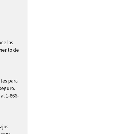
oce las
amento de
ites para
 seguro.
al 1-866-
ajos