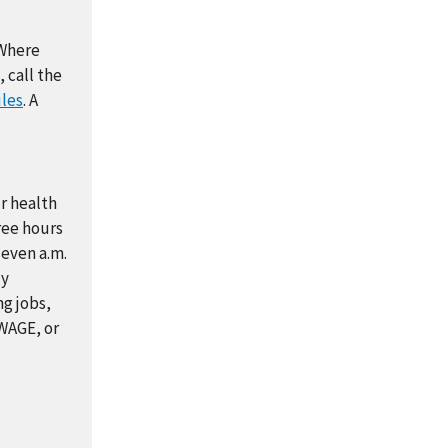
 Where
 call the
les
. A
ur health
hree hours
seven a.m.
ly
ng jobs,
-WAGE, or