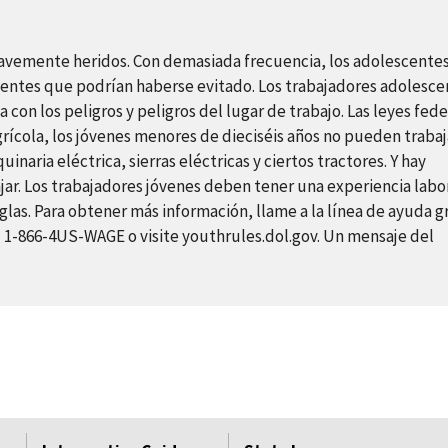
gravemente heridos. Con demasiada frecuencia, los adolescent
cidentes que podrían haberse evitado. Los trabajadores adolesce
con los peligros y peligros del lugar de trabajo. Las leyes fed
grícola, los jóvenes menores de dieciséis años no pueden trabaj
aria eléctrica, sierras eléctricas y ciertos tractores. Y hay
ar. Los trabajadores jóvenes deben tener una experiencia labo
eglas. Para obtener más información, llame a la línea de ayuda g
 1-866-4US-WAGE o visite youthrules.dol.gov. Un mensaje del