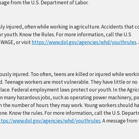
ssage from the U.S. Department of Labor.
sly injured, often while working in agriculture. Accidents that 
youth. Know the Rules. For more information, call the U.S
-WAGE, or visit
https://www.dol.gov/agencies/whd/youthrules
.
usly injured. Too often, teens are killed or injured while worki
. Teenage workers are most vulnerable. They have little or no
lace. Federal employment laws protect our youth. In the Agric
 in many hazardous jobs, such as operating power machinery, p
s on the number of hours they may work. Young workers should h
one. Know the rules. For more information, call the U.S. Depar
ttps://www.dol.gov/agencies/whd/youthrules
. A message from 