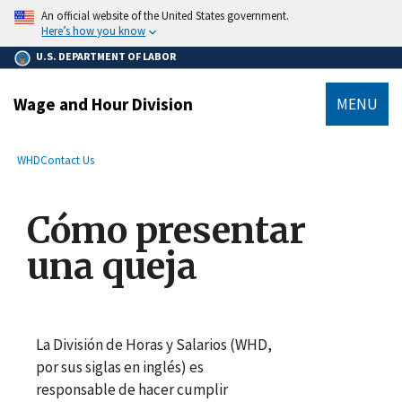
main
An official website of the United States government.
content
Here’s how you know
U.S. DEPARTMENT OF LABOR
Wage and Hour Division
MENU
submenu
Breadcrumb
WHD
Contact Us
Cómo presentar
una queja
La División de Horas y Salarios (WHD,
por sus siglas en inglés) es
responsable de hacer cumplir