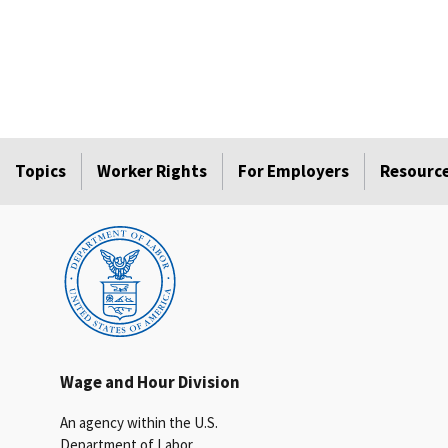
Topics
Worker Rights
For Employers
Resourc
Wage and Hour Division
An agency within the U.S.
Department of Labor