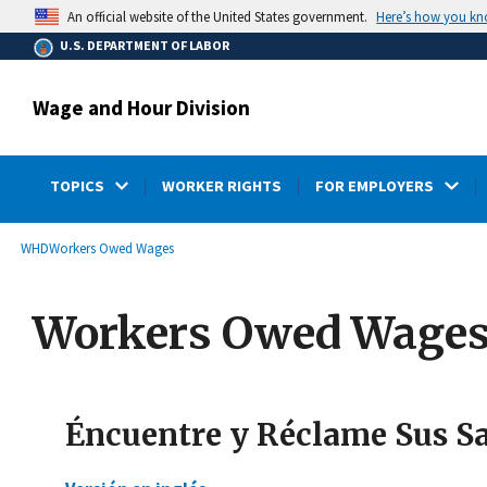
main
Here’s how you k
An official website of the United States government.
content
U.S. DEPARTMENT OF LABOR
Wage and Hour Division
TOPICS
WORKER RIGHTS
FOR EMPLOYERS
submenu
Breadcrumb
WHD
Workers Owed Wages
Workers Owed Wages
Éncuentre y Réclame Sus S