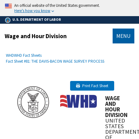
main
An official website of the United States government.
content
Here’s how you know
U.S. DEPARTMENT OF LABOR
Wage and Hour Division
MENU
submenu
Breadcrumb
WHD
WHD Fact Sheets
Fact Sheet #81: THE DAVIS-BACON WAGE SURVEY PROCESS
Print Fact Sheet
WAGE
AND
HOUR
DIVISION
UNITED
STATES
DEPARTMEN
OF