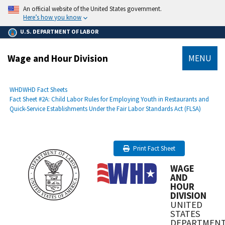
main
An official website of the United States government.
content
Here’s how you know
U.S. DEPARTMENT OF LABOR
Wage and Hour Division
MENU
submenu
Breadcrumb
WHD
WHD Fact Sheets
Fact Sheet #2A: Child Labor Rules for Employing Youth in Restaurants and
Quick-Service Establishments Under the Fair Labor Standards Act (FLSA)
Print Fact Sheet
WAGE
AND
HOUR
DIVISION
UNITED
STATES
DEPARTMEN