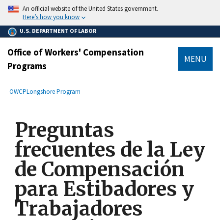
main
An official website of the United States government.
content
Here’s how you know
U.S. DEPARTMENT OF LABOR
Office of Workers' Compensation
MENU
Programs
submenu
Breadcrumb
OWCP
Longshore Program
Preguntas
frecuentes de la Ley
de Compensación
para Estibadores y
Trabajadores