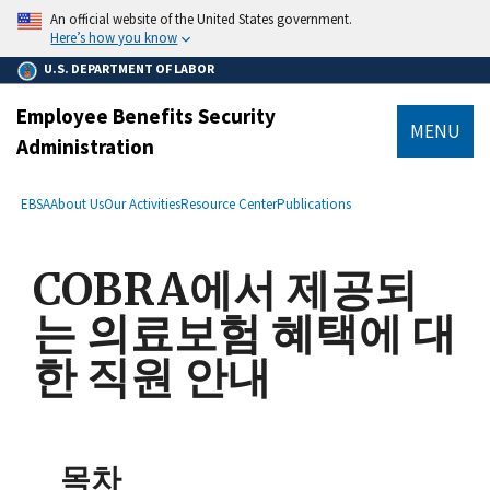
main
An official website of the United States government.
content
Here’s how you know
U.S. DEPARTMENT OF LABOR
Employee Benefits Security
MENU
Administration
submenu
Breadcrumb
EBSA
About Us
Our Activities
Resource Center
Publications
COBRA에서 제공되
는 의료보험 혜택에 대
한 직원 안내
목차