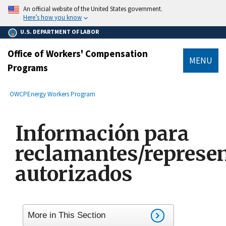
main
An official website of the United States government.
content
Here’s how you know
U.S. DEPARTMENT OF LABOR
Office of Workers' Compensation
MENU
Programs
submenu
Breadcrumb
OWCP
Energy Workers Program
Información para
reclamantes/represe
autorizados
More in This Section