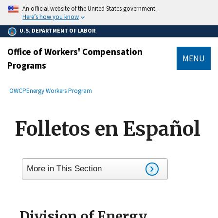
main
An official website of the United States government.
content
Here’s how you know
U.S. DEPARTMENT OF LABOR
Office of Workers' Compensation
MENU
Programs
submenu
Breadcrumb
OWCP
Energy Workers Program
Folletos en Español
More in This Section
Division of Energy