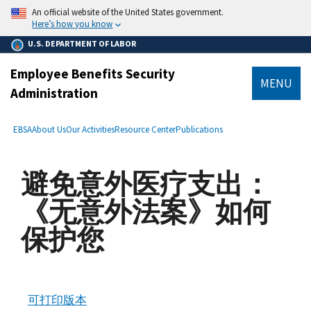
main
An official website of the United States government.
content
Here’s how you know
U.S. DEPARTMENT OF LABOR
Employee Benefits Security
MENU
Administration
submenu
Breadcrumb
EBSA
About Us
Our Activities
Resource Center
Publications
避免意外医疗支出：
《无意外法案》如何
保护您
可打印版本