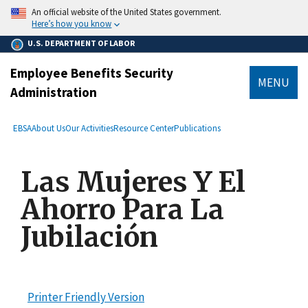
main
An official website of the United States government.
content
Here’s how you know
U.S. DEPARTMENT OF LABOR
Employee Benefits Security
MENU
Administration
submenu
Breadcrumb
EBSA
About Us
Our Activities
Resource Center
Publications
Las Mujeres Y El
Ahorro Para La
Jubilación
Printer Friendly Version