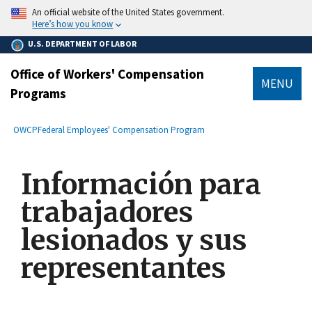
main
An official website of the United States government.
content
Here’s how you know
U.S. DEPARTMENT OF LABOR
Office of Workers' Compensation
MENU
Programs
submenu
Breadcrumb
OWCP
Federal Employees' Compensation Program
Información para
trabajadores
lesionados y sus
representantes