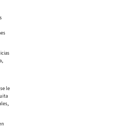
s
nes
icias
a,
se le
uita
ales,
en