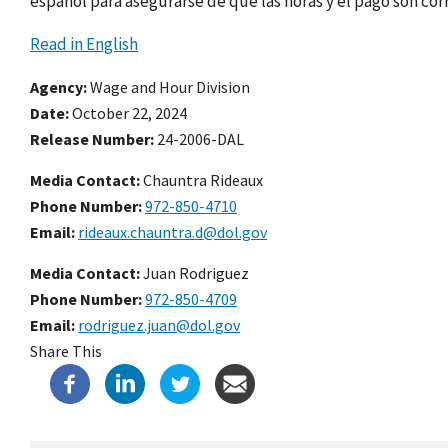
español para asegurarse de que las horas y el pago son cor
Read in English
Agency
Wage and Hour Division
Date
October 22, 2024
Release Number
24-2006-DAL
Media Contact:
Chauntra Rideaux
Phone Number
972-850-4710
Email
rideaux.chauntra.d@dol.gov
Media Contact:
Juan Rodriguez
Phone Number
972-850-4709
Email
rodriguez.juan@dol.gov
Share This