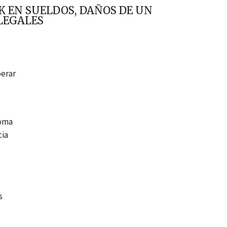
K EN SUELDOS, DAÑOS DE UN
LEGALES
perar
homa
cia
s