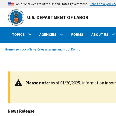
main
Here’s how you k
An official website of the United States government.
content
U.S. DEPARTMENT OF LABOR
TOPICS
AGENCIES
FORMS
ABOUT US
submenu
Breadcrumb
Home
Newsroom
News Releases
Wage and Hour Division
Please note:
As of 01/20/2025, information in som
News Release