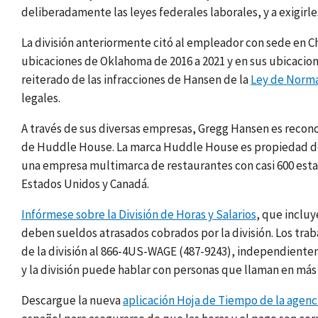
deliberadamente las leyes federales laborales, y a exigirle
La división anteriormente citó al empleador con sede en C
ubicaciones de Oklahoma de 2016 a 2021 y en sus ubicacione
reiterado de las infracciones de Hansen de la
Ley de Norma
legales.
A través de sus diversas empresas, Gregg Hansen es recon
de Huddle House. La marca Huddle House es propiedad de
una empresa multimarca de restaurantes con casi 600 est
Estados Unidos y Canadá.
Infórmese sobre la División de Horas y Salarios
, que inclu
deben sueldos atrasados cobrados por la división. Los tra
de la división al 866-4US-WAGE (487-9243), independiente
y la división puede hablar con personas que llaman en más
Descargue la nueva
aplicación Hoja de Tiempo de la agenci