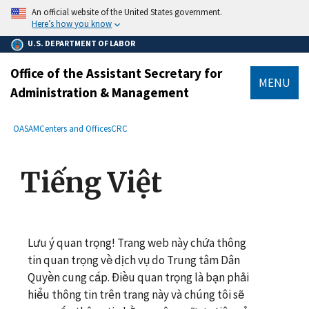
main
An official website of the United States government.
content
Here’s how you know
U.S. DEPARTMENT OF LABOR
Office of the Assistant Secretary for
MENU
Administration & Management
submenu
Breadcrumb
OASAM
Centers and Offices
CRC
Tiếng Việt
Lưu ý quan trọng! Trang web này chứa thông
tin quan trọng về dịch vụ do Trung tâm Dân
Quyền cung cấp. Điều quan trọng là bạn phải
hiểu thông tin trên trang này và chúng tôi sẽ