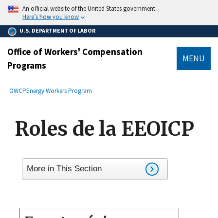
main
An official website of the United States government.
content
Here’s how you know
U.S. DEPARTMENT OF LABOR
Office of Workers' Compensation
MENU
Programs
submenu
Breadcrumb
OWCP
Energy Workers Program
Roles de la EEOICP
More in This Section